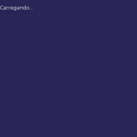
Carregando…
Bem-
vindo
de
volta
Digite
seus
dados
para
fazer
login
Entrar
Registrar
Usuário