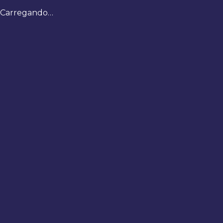
Carregando…
Bem-
vindo
de
volta
Digite
seus
dados
para
fazer
login
Entrar
Registrar
Usuário