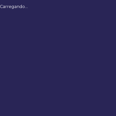
Carregando…
Bem-
vindo
de
volta
Digite
seus
dados
para
fazer
login
Entrar
Registrar
Usuário