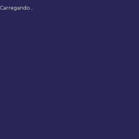
Carregando…
Bem-
vindo
de
volta
Digite
seus
dados
para
fazer
login
Entrar
Registrar
Usuário