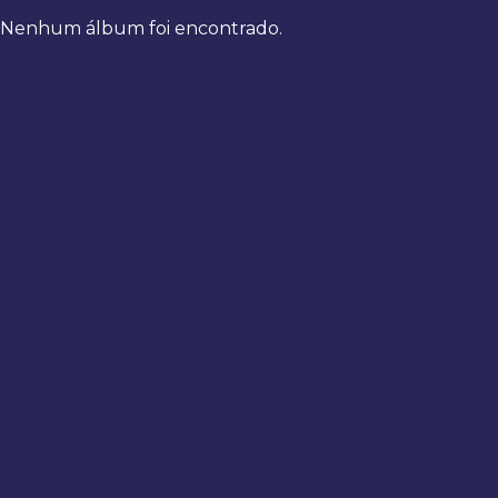
Nenhum álbum foi encontrado.
Bem-
vindo
de
volta
Digite
seus
dados
para
fazer
login
Entrar
Registrar
Usuário