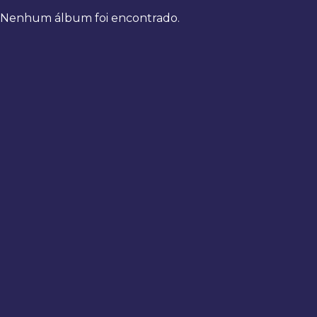
Nenhum álbum foi encontrado.
Bem-
vindo
de
volta
Digite
seus
dados
para
fazer
login
Entrar
Registrar
Usuário