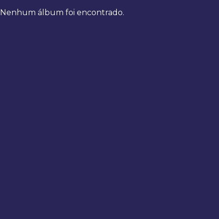
Nenhum álbum foi encontrado.
Bem-
vindo
de
volta
Digite
seus
dados
para
fazer
login
Entrar
Registrar
Usuário