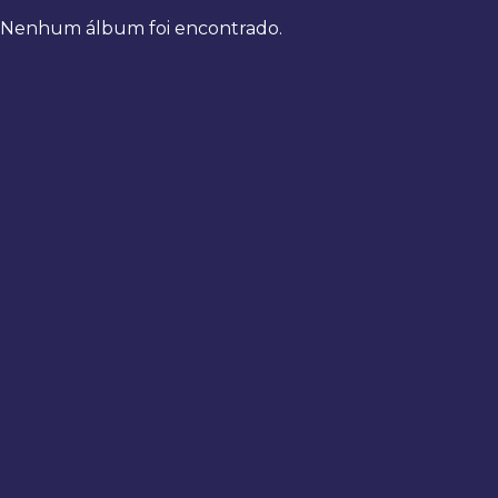
Nenhum álbum foi encontrado.
Bem-
vindo
de
volta
Digite
seus
dados
para
fazer
login
Entrar
Registrar
Usuário