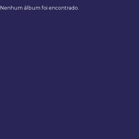
Nenhum álbum foi encontrado.
Bem-
vindo
de
volta
Digite
seus
dados
para
fazer
login
Entrar
Registrar
Usuário