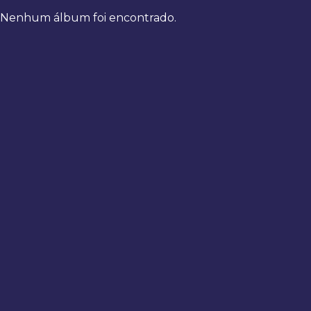
Nenhum álbum foi encontrado.
Bem-
vindo
de
volta
Digite
seus
dados
para
fazer
login
Entrar
Registrar
Usuário