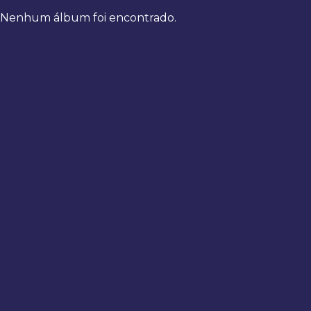
Nenhum álbum foi encontrado.
Bem-
vindo
de
volta
Digite
seus
dados
para
fazer
login
Entrar
Registrar
Usuário