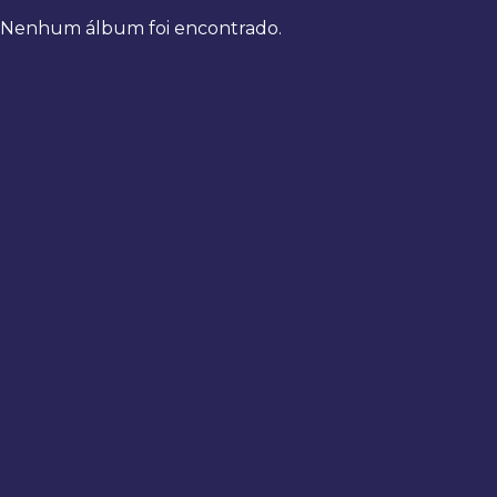
Nenhum álbum foi encontrado.
Bem-
vindo
de
volta
Digite
seus
dados
para
fazer
login
Entrar
Registrar
Usuário