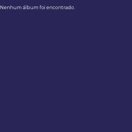
Nenhum álbum foi encontrado.
Bem-
vindo
de
volta
Digite
seus
dados
para
fazer
login
Entrar
Registrar
Usuário