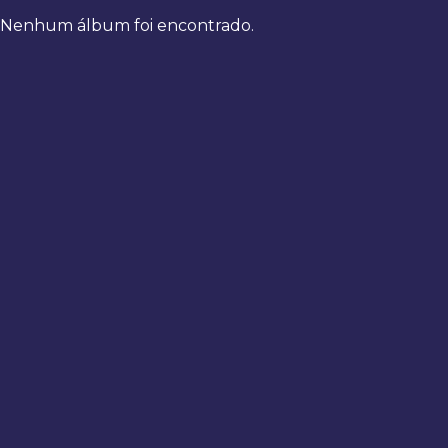
Nenhum álbum foi encontrado.
Bem-
vindo
de
volta
Digite
seus
dados
para
fazer
login
Entrar
Registrar
Usuário