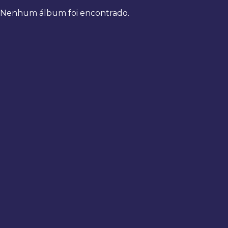
Nenhum álbum foi encontrado.
Bem-
vindo
de
volta
Digite
seus
dados
para
fazer
login
Entrar
Registrar
Usuário