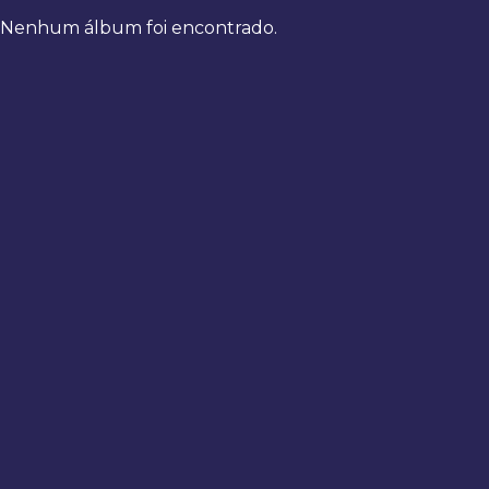
Nenhum álbum foi encontrado.
Bem-
vindo
de
volta
Digite
seus
dados
para
fazer
login
Entrar
Registrar
Usuário