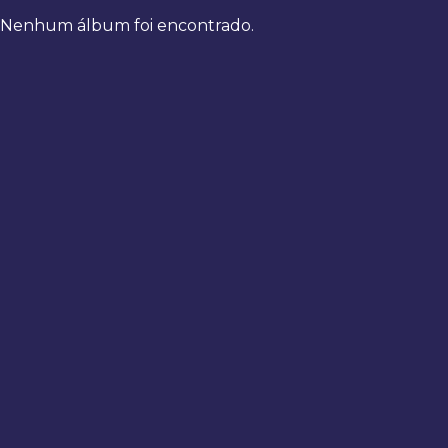
Nenhum álbum foi encontrado.
Bem-
vindo
de
volta
Digite
seus
dados
para
fazer
login
Entrar
Registrar
Usuário