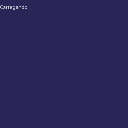
Carregando…
Bem-
vindo
de
volta
Digite
seus
dados
para
fazer
login
Entrar
Registrar
Usuário