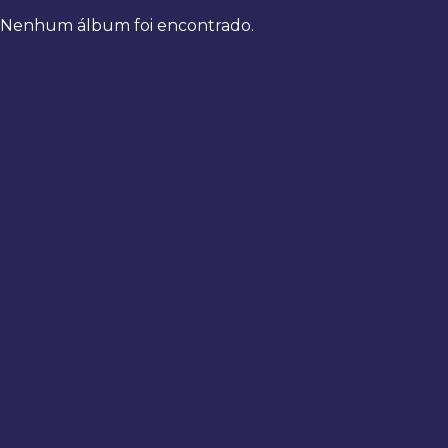
Nenhum álbum foi encontrado.
Bem-
vindo
de
volta
Digite
seus
dados
para
fazer
login
Entrar
Registrar
Usuário